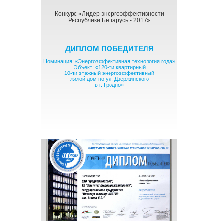
Конкурс «Лидер энергоэффективности
Конкурс «На лучшее достижение в
Республики Беларусь - 2017»
строительной отрасли в
Республике Беларусь за 2017 год»
ДИПЛОМ ПОБЕДИТЕЛЯ
ПОЧЕТНЫЙ ДИПЛОМ
Номинация: «Энергоэффективная технология года»
Номинация: «ЭНЕРГОСБЕРЕЖЕНИЕ»
Объект: «120-ти квартирный
Объект: «120-ти квартирный
10-ти этажный энергоэффективный
10-ти этажный энергоэффективный
жилой дом по ул. Дзержинского
жилой дом по ул. Дзержинского
в г. Гродно»
в г. Гродно»