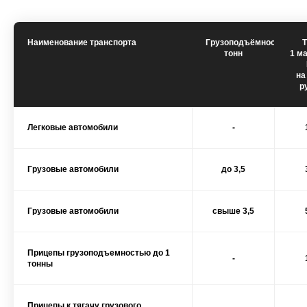
Наименование транспорта
Грузоподъёмность
тонн
1 ма
на
р
Легковые автомобили
-
Грузовые автомобили
до 3,5
Грузовые автомобили
свыше 3,5
Прицепы грузоподъемностью до 1
-
тонны
Прицепы к тягачу грузового