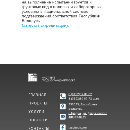
на выполнение испытаний грунтов и
грунтовых вод в полевых и лабораторных
условиях в Национальной системе
подтверждения соответствия Республики
Беларусь
(аттестат аккредитации).
8 (0152)39 88 02
ГЛАВНАЯ
8 (0152)39 87 72 факс
ПРОЕКТЫ
230023, Республика
Беларусь,
УСЛУГИ
г. Гродно, ул. Дзержинского,
ggp@ggp.by
2/1
НОВОСТИ
facebook.com
КОНТАКТЫ