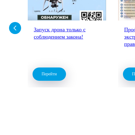
-
Запуск дрона только с
Про
соблюдением закона!
экст
пра
Перейти
П