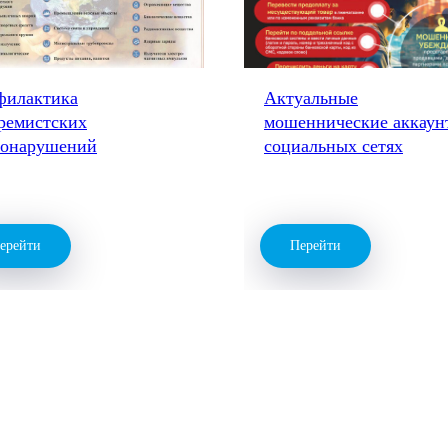
филактика
Актуальные
ремистских
мошеннические аккаун
вонарушений
социальных сетях
ерейти
Перейти