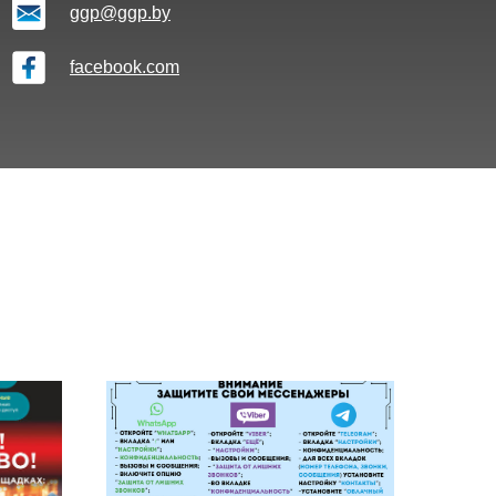
ggp@ggp.by
facebook.com