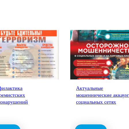
филактика
Актуальные
ремистских
мошеннические аккаун
вонарушений
социальных сетях