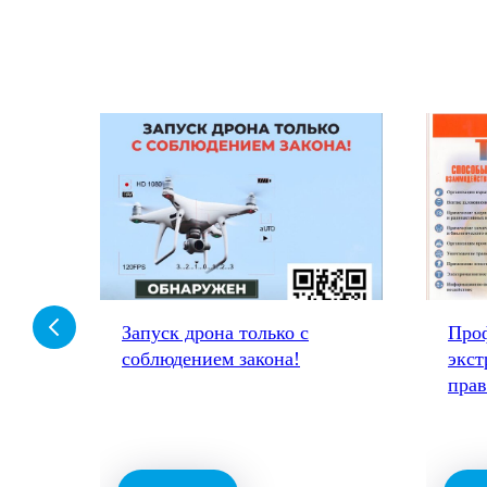
-
Запуск дрона только с
Про
соблюдением закона!
экст
пра