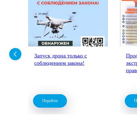
-
Запуск дрона только с
Про
соблюдением закона!
экст
пра
Перейти
П