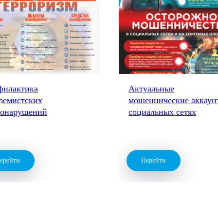
филактика
Актуальные
ремистских
мошеннические аккаун
вонарушений
социальных сетях
ерейти
Перейти