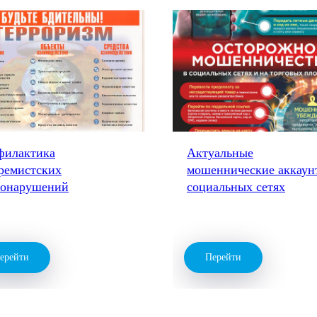
филактика
Актуальные
ремистских
мошеннические аккаун
вонарушений
социальных сетях
ерейти
Перейти