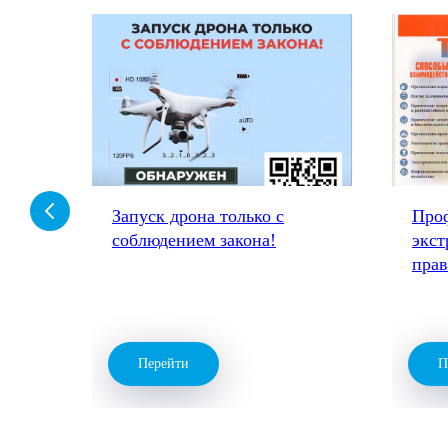
-
Запуск дрона только с
Про
соблюдением закона!
экст
пра
Перейти
П