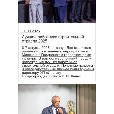
11.08.2025
Лучшие работники строительной
отрасли 2025
6-7 августа 2025 г. в канун Дня строителя
прошли торжественные мероприятия в г.
Минске и в Гродненском городском доме
культуры. В рамках мероприятий прошли
награждения лучших работников
строительной отрасли. Почетные грамоты
и благодарственные письма были вручены
директору УП «Институт
Гродногражданпроект» В. И. Дешко