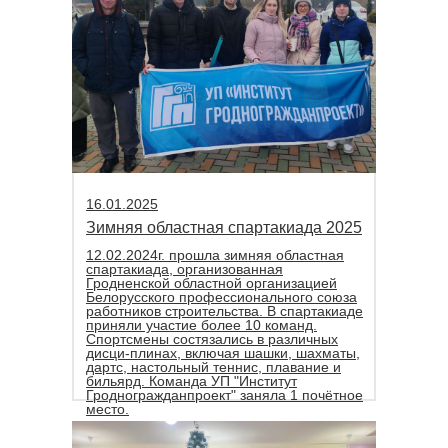
16.01.2025
Зимняя областная спартакиада 2025
12.02.2024г. прошла зимняя областная
спартакиада, организованная
Гродненской областной организацией
Белорусского профессионального союза
работников строительства. В спартакиаде
приняли участие более 10 команд.
Спортсмены состязались в различных
дисци-плинах, включая шашки, шахматы,
дартс, настольный теннис, плавание и
бильярд. Команда УП "Институт
Гродногражданпроект" заняла 1 почётное
место.